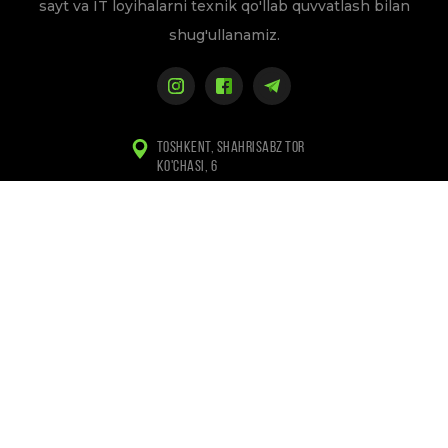
sayt va IT loyihalarni texnik qo'llab quvvatlash bilan
shug'ullanamiz.
TOSHKENT, SHAHRISABZ TOR
KO'CHASI, 6
+998 (97) 155-84-94
+998 (94) 133-84-94
INFO@WEBLINE.UZ
Maxfiylik siyosati
Copyright © 2010-2026 Webline/ All rights reserved.