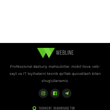
Professional dasturiy mahsulotlar, mobil ilova, veb-
sayt va IT loyihalarni texnik qo'llab quvvatlash bilan
shug'ullanamiz.
TOSHKENT, SHAHRISABZ TOR