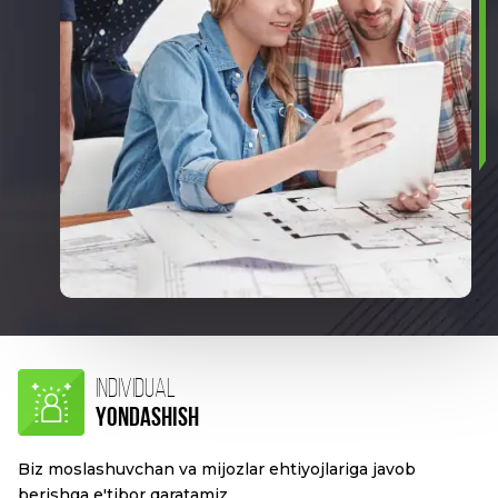
INDIVIDUAL
YONDASHISH
Biz moslashuvchan va mijozlar ehtiyojlariga javob
berishga e'tibor qaratamiz.