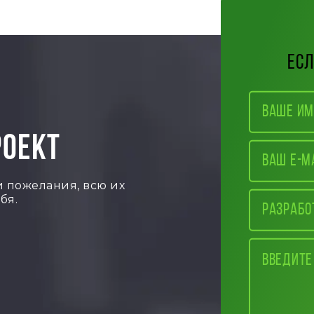
есл
РОЕКТ
и пожелания, всю их
бя.
Разрабо